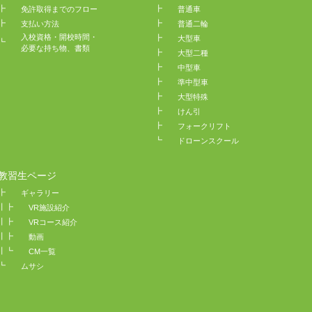
┣
┣
免許取得までのフロー
普通車
┣
┣
支払い方法
普通二輪
入校資格・開校時間・
┣
大型車
┗
必要な持ち物、書類
┣
大型二種
┣
中型車
┣
準中型車
┣
大型特殊
┣
けん引
┣
フォークリフト
┗
ドローンスクール
教習生ページ
┣
ギャラリー
┃┣
VR施設紹介
┃┣
VRコース紹介
┃┣
動画
┃┗
CM一覧
┗
ムサシ