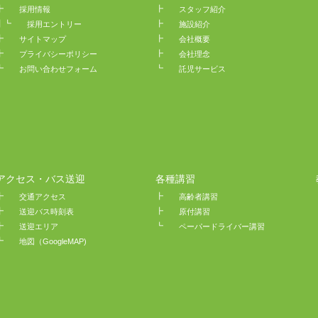
┣
┣
採用情報
スタッフ紹介
┃┗
┣
採用エントリー
施設紹介
┣
┣
サイトマップ
会社概要
┣
┣
プライバシーポリシー
会社理念
┗
┗
お問い合わせフォーム
託児サービス
アクセス・バス送迎
各種講習
┣
┣
交通アクセス
高齢者講習
┣
┣
送迎バス時刻表
原付講習
┣
┗
送迎エリア
ペーパードライバー講習
┗
地図（GoogleMAP)