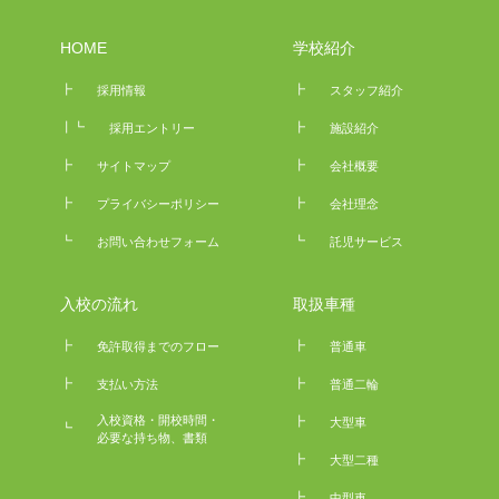
HOME
学校紹介
┣
┣
採用情報
スタッフ紹介
┃┗
┣
採用エントリー
施設紹介
┣
┣
サイトマップ
会社概要
┣
┣
プライバシーポリシー
会社理念
┗
┗
お問い合わせフォーム
託児サービス
入校の流れ
取扱車種
┣
┣
免許取得までのフロー
普通車
┣
┣
支払い方法
普通二輪
入校資格・開校時間・
┣
大型車
┗
必要な持ち物、書類
┣
大型二種
┣
中型車