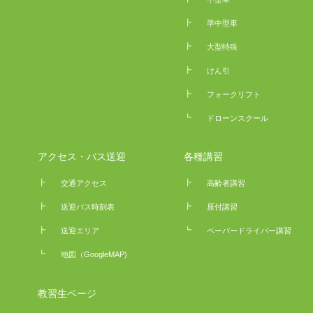
┣
準中型車
┣
大型特殊
┣
けん引
┣
フォークリフト
┗
ドローンスクール
アクセス・バス送迎
各種講習
┣
┣
交通アクセス
高齢者講習
┣
┣
送迎バス時刻表
原付講習
┣
┗
送迎エリア
ペーパードライバー講習
┗
地図（GoogleMAP)
教習生ページ