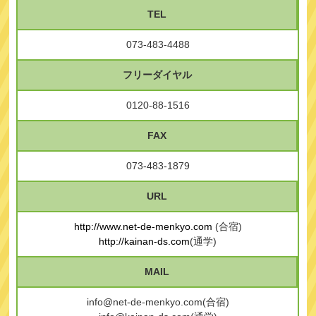
TEL
073-483-4488
フリーダイヤル
0120-88-1516
FAX
073-483-1879
URL
http://www.net-de-menkyo.com
(合宿)
http://kainan-ds.com
(通学)
MAIL
info@net-de-menkyo.com(合宿)