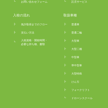
┗
┗
お問い合わせフォーム
託児サービス
入校の流れ
取扱車種
┣
┣
免許取得までのフロー
普通車
┣
┣
支払い方法
普通二輪
入校資格・開校時間・
┣
大型車
┗
必要な持ち物、書類
┣
大型二種
┣
中型車
┣
準中型車
┣
大型特殊
┣
けん引
┣
フォークリフト
┗
ドローンスクール