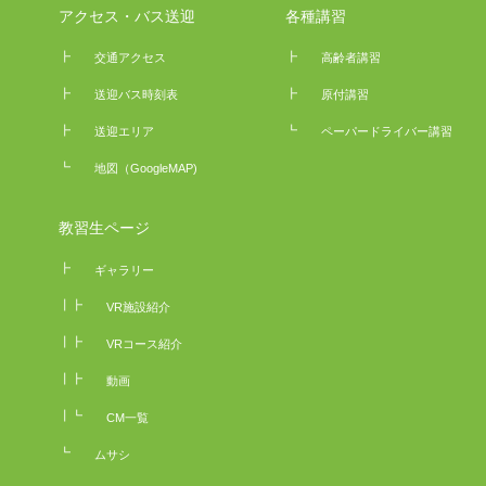
アクセス・バス送迎
各種講習
┣
┣
交通アクセス
高齢者講習
┣
┣
送迎バス時刻表
原付講習
┣
┗
送迎エリア
ペーパードライバー講習
┗
地図（GoogleMAP)
教習生ページ
┣
ギャラリー
┃┣
VR施設紹介
┃┣
VRコース紹介
┃┣
動画
┃┗
CM一覧
┗
ムサシ