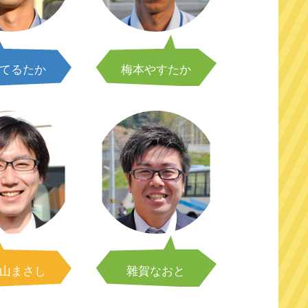
てるたか
梅本やすたか
山まさし
雜賀なおと