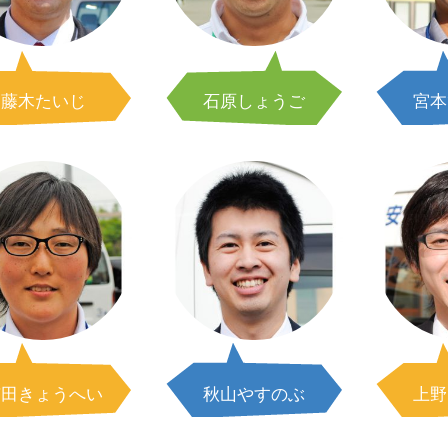
藤木たいじ
石原しょうご
宮本
有田きょうへい
秋山やすのぶ
上野